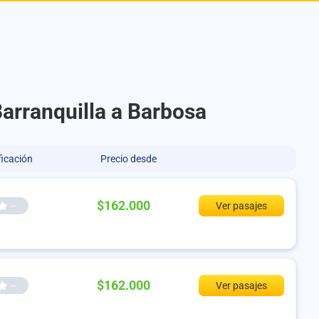
Barranquilla a Barbosa
ficación
Precio desde
$162.000
--
Ver pasajes
$162.000
--
Ver pasajes