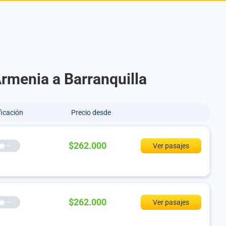
Armenia a Barranquilla
ficación
Precio desde
$262.000
--
Ver pasajes
$262.000
--
Ver pasajes