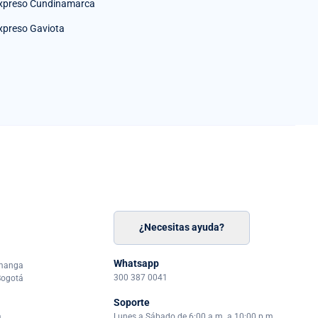
xpreso Cundinamarca
xpreso Gaviota
¿Necesitas ayuda?
n
á
Whatsapp
amanga
300 387 0041
Bogotá
Soporte
a
Lunes a Sábado de 6:00 a.m. a 10:00 p.m.