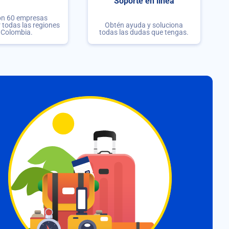
Soporte en línea
on 60 empresas
r todas las regiones
Obtén ayuda y soluciona
 Colombia.
todas las dudas que tengas.