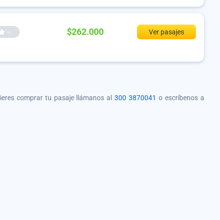
$262.000
--
Ver pasajes
quieres comprar tu pasaje llámanos al
300 3870041
o escríbenos a