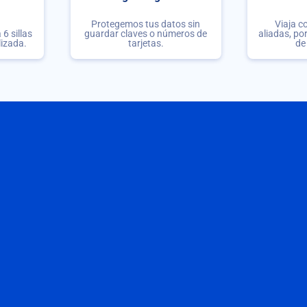
Protegemos tus datos sin
Viaja c
6 sillas
guardar claves o números de
aliadas, po
lizada.
tarjetas.
de