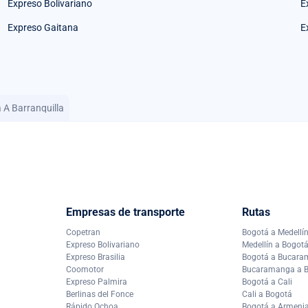
Expreso Bolivariano
E
Expreso Gaitana
E
 A Barranquilla
Empresas de transporte
Rutas
Copetran
Bogotá a Medellí
Expreso Bolivariano
Medellín a Bogot
Expreso Brasilia
Bogotá a Bucar
Coomotor
Bucaramanga a 
Expreso Palmira
Bogotá a Cali
Berlinas del Fonce
Cali a Bogotá
Rápido Ochoa
Bogotá a Armeni