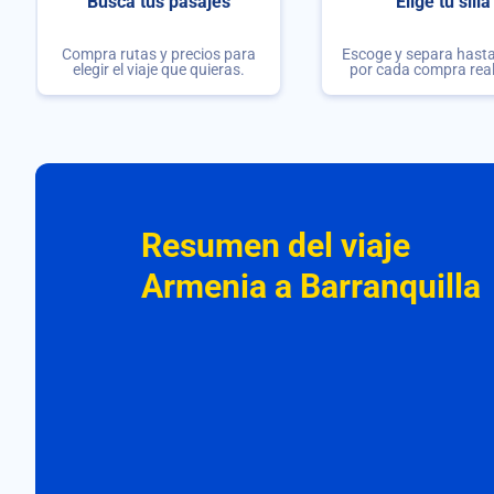
Busca tus pasajes
Elige tu silla
Compra rutas y precios para
Escoge y separa hasta 
elegir el viaje que quieras.
por cada compra rea
Resumen del viaje
Armenia a Barranquilla