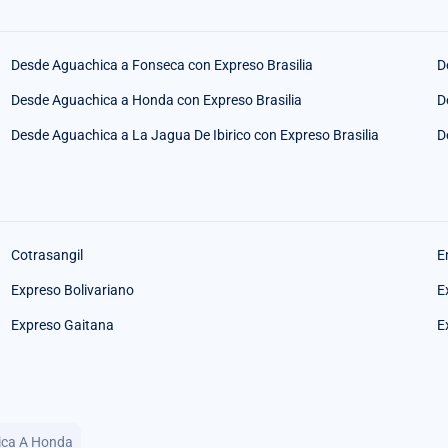
Desde Aguachica a Fonseca con Expreso Brasilia
D
Desde Aguachica a Honda con Expreso Brasilia
D
Desde Aguachica a La Jagua De Ibirico con Expreso Brasilia
D
Cotrasangil
E
Expreso Bolivariano
E
Expreso Gaitana
E
hica A Honda