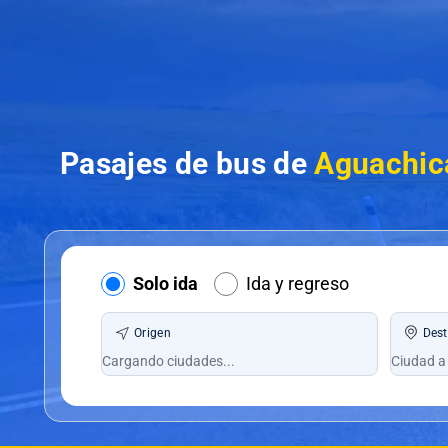
Pasajes de bus de
Aguachica
Solo ida
Ida y regreso
Origen
Dest