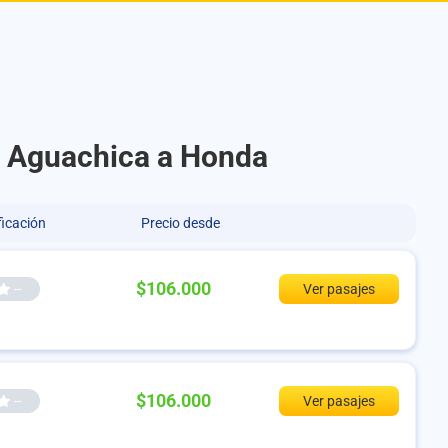
de Aguachica a Honda
ficación
Precio desde
$106.000
--
Ver pasajes
$106.000
--
Ver pasajes