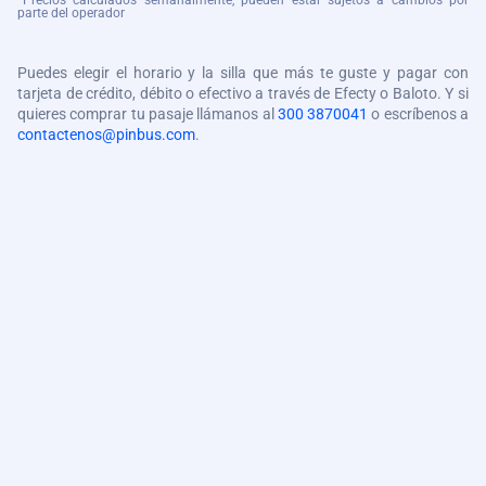
*Precios calculados semanalmente, pueden estar sujetos a cambios por
parte del operador
Puedes elegir el horario y la silla que más te guste y pagar con
tarjeta de crédito, débito o efectivo a través de Efecty o Baloto. Y si
quieres comprar tu pasaje llámanos al
300 3870041
o escríbenos a
contactenos@pinbus.com
.