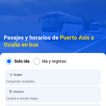
Pasajes y horarios de
Puerto Asis a
Ocaña en bus
Solo ida
Ida y regreso
Origen
Destino