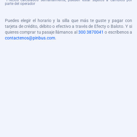
*Precios calculados semanalmente, pueden estar sujetos a cambios por
parte del operador
Puedes elegir el horario y la silla que más te guste y pagar con
tarjeta de crédito, débito o efectivo a través de Efecty o Baloto. Y si
quieres comprar tu pasaje llámanos al
300 3870041
o escríbenos a
contactenos@pinbus.com
.