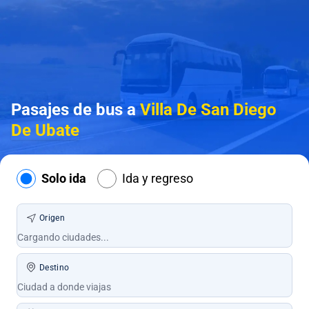
Pasajes de bus a
Villa De San Diego
De Ubate
Solo ida
Ida y regreso
Origen
Destino