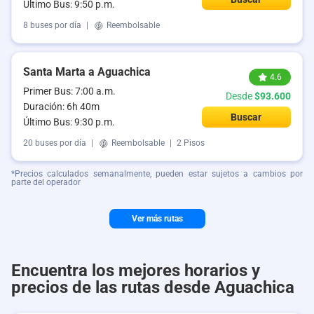
Último Bus: 9:50 p.m.
8 buses por día
|
Reembolsable
Santa Marta a Aguachica
4.6
Primer Bus: 7:00 a.m.
Desde
$93.600
Duración: 6h 40m
Buscar
Último Bus: 9:30 p.m.
20 buses por día
|
Reembolsable
|
2 Pisos
*Precios calculados semanalmente, pueden estar sujetos a cambios por
parte del operador
Ver más rutas
Encuentra los mejores horarios y
precios de las rutas desde Aguachica