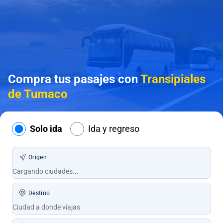
Compra tus pasajes con
Transipiales
de Tumaco
Solo ida
Ida y regreso
Origen
Destino