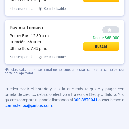
Último Bus: 7:45 p.m.
2 buses por día
|
Reembolsable
Pasto a Tumaco
--
Primer Bus: 12:30 a.m.
Desde
$65.000
Duración: 6h 00m
Buscar
Último Bus: 7:45 p.m.
6 buses por día
|
Reembolsable
*Precios calculados semanalmente, pueden estar sujetos a cambios por
parte del operador
Puedes elegir el horario y la silla que más te guste y pagar con
tarjeta de crédito, débito o efectivo a través de Efecty o Baloto. Y si
quieres comprar tu pasaje llámanos al
300 3870041
o escríbenos a
contactenos@pinbus.com
.