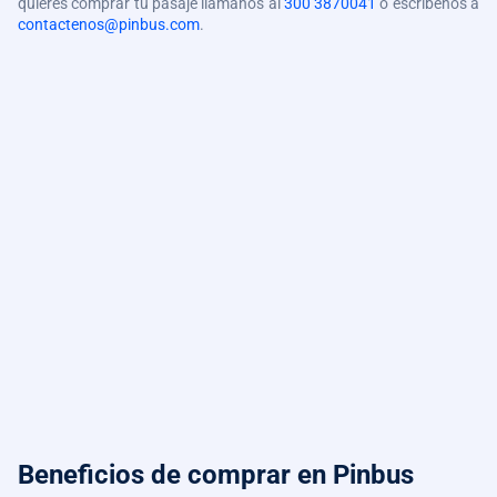
quieres comprar tu pasaje llámanos al
300 3870041
o escríbenos a
contactenos@pinbus.com
.
Beneficios de comprar
en Pinbus