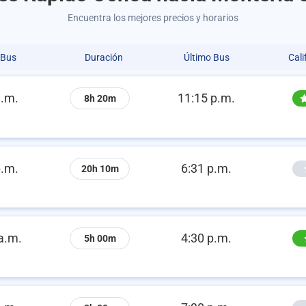
Encuentra los mejores precios y horarios
 Bus
Duración
Último Bus
Cali
a.m.
11:15 p.m.
8h 20m
p.m.
6:31 p.m.
20h 10m
a.m.
4:30 p.m.
5h 00m