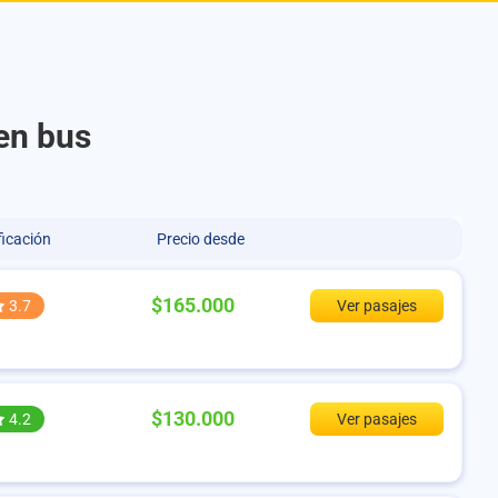
en bus
ficación
Precio desde
$165.000
3.7
Ver pasajes
$130.000
4.2
Ver pasajes