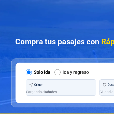
Compra tus pasajes con
Ráp
Solo ida
Ida y regreso
Origen
Dest