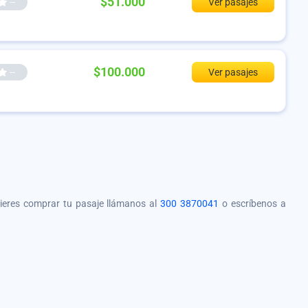
$51.000
--
Ver pasajes
$100.000
--
Ver pasajes
quieres comprar tu pasaje llámanos al
300 3870041
o escríbenos a