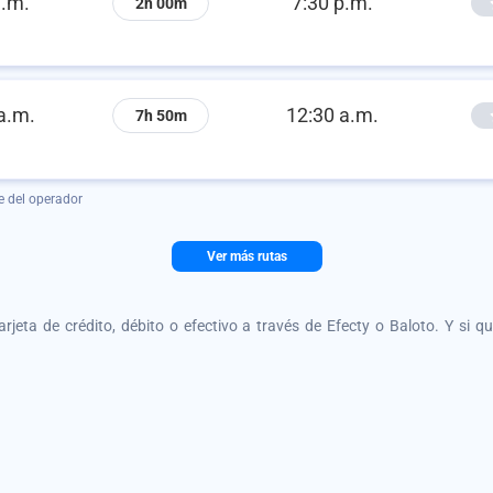
a.m.
7:30 p.m.
2h 00m
a.m.
12:30 a.m.
7h 50m
e del operador
Ver más rutas
tarjeta de crédito, débito o efectivo a través de Efecty o Baloto. Y si 