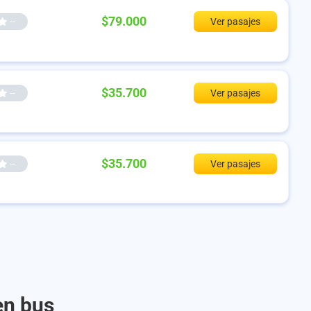
$79.000
--
Ver pasajes
$35.700
--
Ver pasajes
$35.700
--
Ver pasajes
en bus