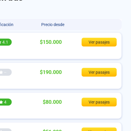
ficación
Precio desde
$150.000
4.1
Ver pasajes
$190.000
--
Ver pasajes
$80.000
4
Ver pasajes