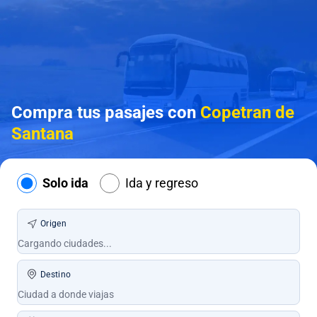
Compra tus pasajes con
Copetran de
Santana
Solo ida
Ida y regreso
Origen
Destino