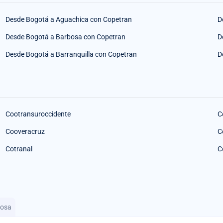
Desde Bogotá a Aguachica con Copetran
D
Desde Bogotá a Barbosa con Copetran
D
Desde Bogotá a Barranquilla con Copetran
D
Cootransuroccidente
C
Cooveracruz
C
Cotranal
C
bosa