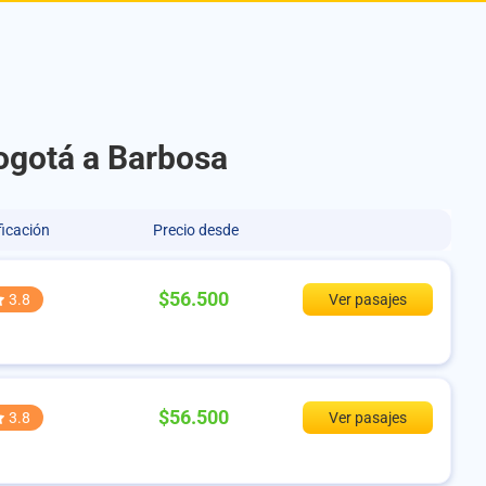
ogotá a Barbosa
ficación
Precio desde
$56.500
3.8
Ver pasajes
$56.500
3.8
Ver pasajes