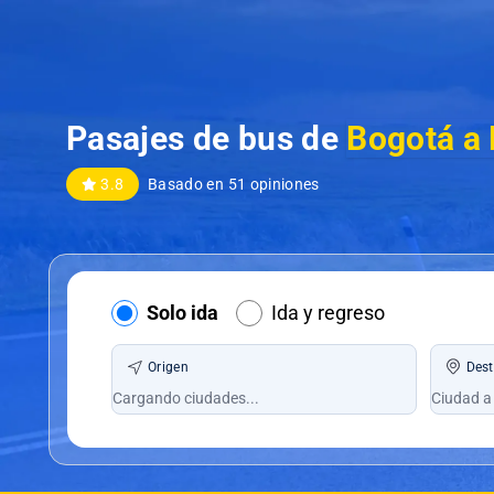
Pasajes de bus de
Bogotá a
3.8
Basado en 51 opiniones
Solo ida
Ida y regreso
Origen
Dest