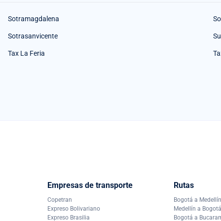
Sotramagdalena
So
Sotrasanvicente
Su
Tax La Feria
Ta
Empresas de transporte
Rutas
Copetran
Bogotá a Medellí
Expreso Bolivariano
Medellín a Bogot
Expreso Brasilia
Bogotá a Bucar