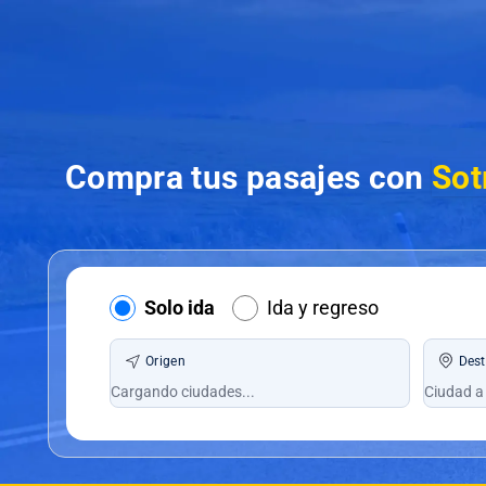
Compra tus pasajes con
Sot
Solo ida
Ida y regreso
Origen
Dest