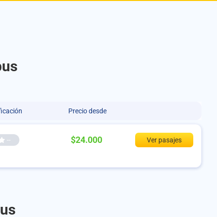
bus
ficación
Precio desde
$24.000
--
Ver pasajes
bus