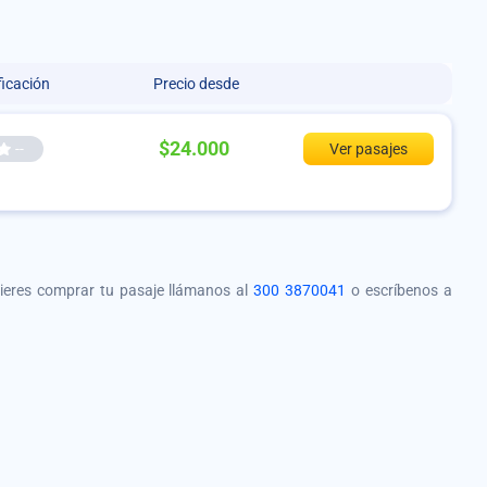
ficación
Precio desde
$24.000
--
Ver pasajes
quieres comprar tu pasaje llámanos al
300 3870041
o escríbenos a