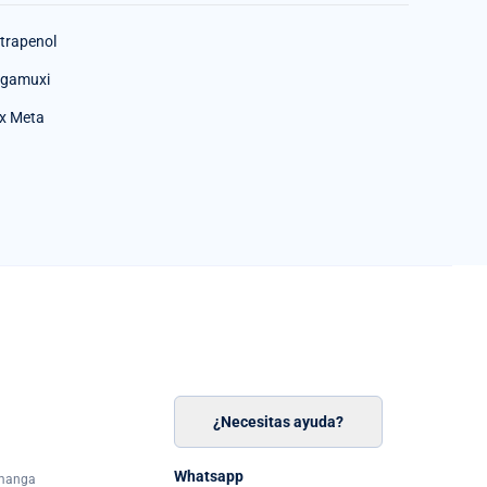
trapenol
gamuxi
x Meta
¿Necesitas ayuda?
n
á
Whatsapp
amanga