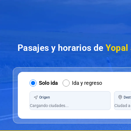
Pasajes y horarios de
Yopal
Solo ida
Ida y regreso
Origen
Dest