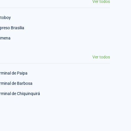
Ver todos
toboy
preso Brasilia
imena
Ver todos
rminal de Paipa
rminal de Barbosa
rminal de Chiquinquirá