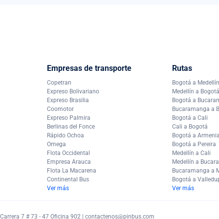
Empresas de transporte
Rutas
Copetran
Bogotá a Medellí
Expreso Bolivariano
Medellín a Bogot
Expreso Brasilia
Bogotá a Bucar
Coomotor
Bucaramanga a 
Expreso Palmira
Bogotá a Cali
Berlinas del Fonce
Cali a Bogotá
Rápido Ochoa
Bogotá a Armeni
Omega
Bogotá a Pereira
Flota Occidental
Medellín a Cali
Empresa Arauca
Medellín a Buca
Flota La Macarena
Bucaramanga a M
Continental Bus
Bogotá a Valledu
Ver más
Ver más
arrera 7 # 73 - 47 Oficina 902 |
contactenos@pinbus.com