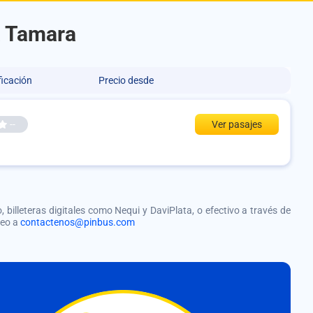
a Tamara
ficación
Precio desde
--
Ver pasajes
, billeteras digitales como Nequi y DaviPlata, o efectivo a través de
reo a
contactenos@pinbus.com