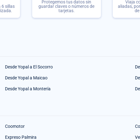
Protegemos tus datos sin
Viaja c
6 sillas
guardar claves o números de
aliadas, po
lizada.
tarjetas.
de
Desde Yopal a El Socorro
De
Desde Yopal a Maicao
De
Desde Yopal a Montería
De
Coomotor
Co
Expreso Palmira
Ve