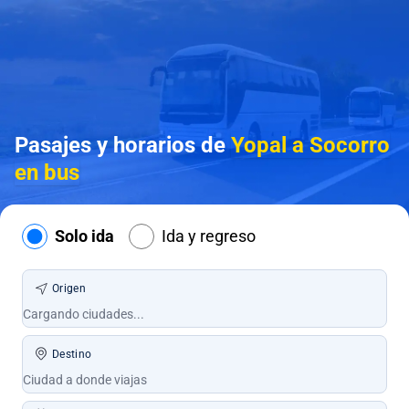
Pasajes y horarios de
Yopal a Socorro
en bus
Solo ida
Ida y regreso
Origen
Destino