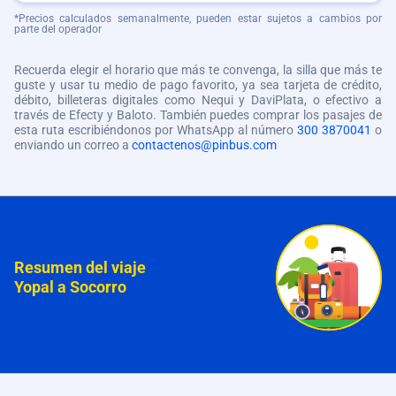
*Precios calculados semanalmente, pueden estar sujetos a cambios por
parte del operador
Recuerda elegir el horario que más te convenga, la silla que más te
guste y usar tu medio de pago favorito, ya sea tarjeta de crédito,
débito, billeteras digitales como Nequi y DaviPlata, o efectivo a
través de Efecty y Baloto. También puedes comprar los pasajes de
esta ruta escribiéndonos por WhatsApp al número
300 3870041
o
enviando un correo a
contactenos@pinbus.com
Resumen del viaje
Yopal a Socorro