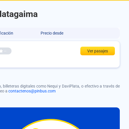
 Natagaima
ficación
Precio desde
--
Ver pasajes
, billeteras digitales como Nequi y DaviPlata, o efectivo a través de
reo a
contactenos@pinbus.com