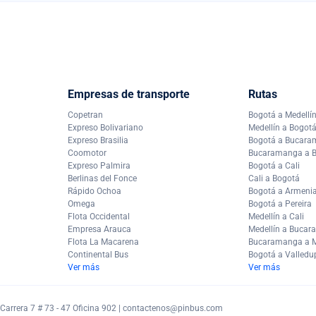
Empresas de transporte
Rutas
Copetran
Bogotá a Medellí
Expreso Bolivariano
Medellín a Bogot
Expreso Brasilia
Bogotá a Bucar
Coomotor
Bucaramanga a 
Expreso Palmira
Bogotá a Cali
Berlinas del Fonce
Cali a Bogotá
Rápido Ochoa
Bogotá a Armeni
Omega
Bogotá a Pereira
Flota Occidental
Medellín a Cali
Empresa Arauca
Medellín a Buca
Flota La Macarena
Bucaramanga a M
Continental Bus
Bogotá a Valledu
Ver más
Ver más
arrera 7 # 73 - 47 Oficina 902 |
contactenos@pinbus.com