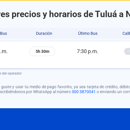
es precios y horarios de Tuluá a
 Bus
Duración
Último Bus
Cali
p.m.
7:30 p.m.
5h 30m
e del operador
guste y usar tu medio de pago favorito, ya sea tarjeta de crédito, débito
 escribiéndonos por WhatsApp al número
300 3870041
o enviando un cor