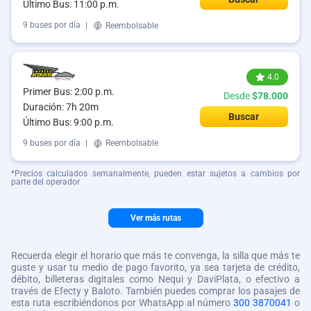
Último Bus: 11:00 p.m.
9 buses por día
|
Reembolsable
4.0
Primer Bus: 2:00 p.m.
Desde
$78.000
Duración: 7h 20m
Buscar
Último Bus: 9:00 p.m.
9 buses por día
|
Reembolsable
*Precios calculados semanalmente, pueden estar sujetos a cambios por
parte del operador
Ver más rutas
Recuerda elegir el horario que más te convenga, la silla que más te
guste y usar tu medio de pago favorito, ya sea tarjeta de crédito,
débito, billeteras digitales como Nequi y DaviPlata, o efectivo a
través de Efecty y Baloto. También puedes comprar los pasajes de
esta ruta escribiéndonos por WhatsApp al número
300 3870041
o