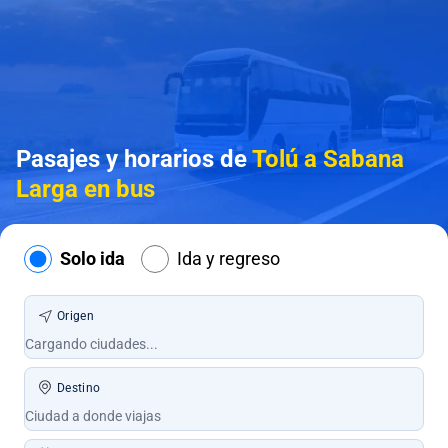
Pasajes y horarios de
Tolú a Sabana
Larga en bus
Solo ida
Ida y regreso
Origen
Destino