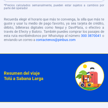
*Precios calculados semanalmente, pueden estar sujetos a cambios por
parte del operador
Recuerda elegir el horario que más te convenga, la silla que más te
guste y usar tu medio de pago favorito, ya sea tarjeta de crédito,
débito, billeteras digitales como Nequi y DaviPlata, o efectivo a
través de Efecty y Baloto. También puedes comprar los pasajes de
esta ruta escribiéndonos por WhatsApp al número
300 3870041
o
enviando un correo a
contactenos@pinbus.com
Resumen del viaje
Tolú a Sabana Larga