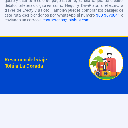
guste y usar tu medio de pago favorito, ya sea tarjeta de crédito,
débito, billeteras digitales como Nequi y DaviPlata, o efectivo a
través de Efecty y Baloto. También puedes comprar los pasajes de
esta ruta escribiéndonos por WhatsApp al número
300 3870041
o
enviando un correo a
contactenos@pinbus.com
Resumen del viaje
Tolú a La Dorada