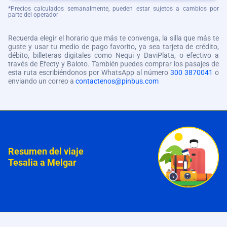
*Precios calculados semanalmente, pueden estar sujetos a cambios por
parte del operador
Recuerda elegir el horario que más te convenga, la silla que más te
guste y usar tu medio de pago favorito, ya sea tarjeta de crédito,
débito, billeteras digitales como Nequi y DaviPlata, o efectivo a
través de Efecty y Baloto. También puedes comprar los pasajes de
esta ruta escribiéndonos por WhatsApp al número
300 3870041
o
enviando un correo a
contactenos@pinbus.com
Resumen del viaje
Tesalia a Melgar