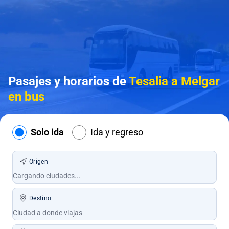
Pasajes y horarios de
Tesalia a Melgar
en bus
Solo ida
Ida y regreso
Origen
Destino