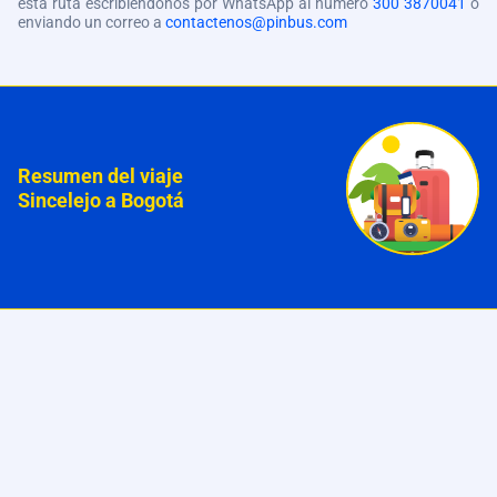
esta ruta escribiéndonos por WhatsApp al número
300 3870041
o
enviando un correo a
contactenos@pinbus.com
Resumen del viaje
Sincelejo a Bogotá