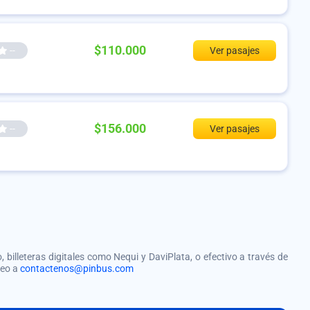
$110.000
--
Ver pasajes
$156.000
--
Ver pasajes
, billeteras digitales como Nequi y DaviPlata, o efectivo a través de
reo a
contactenos@pinbus.com