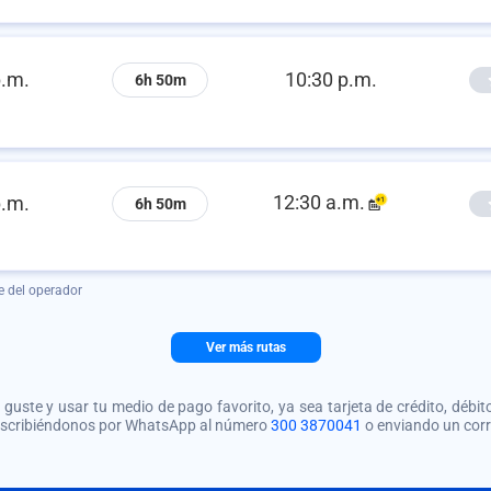
p.m.
10:30 p.m.
6h 50m
12:30 a.m.
p.m.
6h 50m
e del operador
Ver más rutas
guste y usar tu medio de pago favorito, ya sea tarjeta de crédito, débito
 escribiéndonos por WhatsApp al número
300 3870041
o enviando un cor