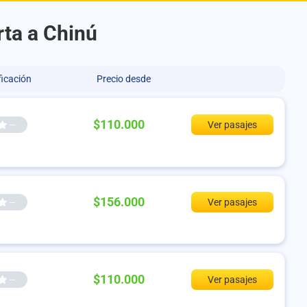
rta a Chinú
ficación
Precio desde
$110.000
--
Ver pasajes
$156.000
--
Ver pasajes
$110.000
--
Ver pasajes