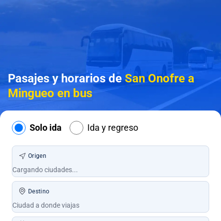
Pasajes y horarios de
San Onofre a
Mingueo en bus
Solo ida
Ida y regreso
Origen
Destino