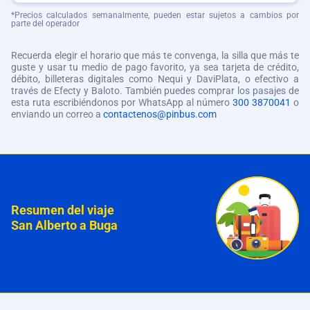
*Precios calculados semanalmente, pueden estar sujetos a cambios por
parte del operador
Recuerda elegir el horario que más te convenga, la silla que más te
guste y usar tu medio de pago favorito, ya sea tarjeta de crédito,
débito, billeteras digitales como Nequi y DaviPlata, o efectivo a
través de Efecty y Baloto. También puedes comprar los pasajes de
esta ruta escribiéndonos por WhatsApp al número
300 3870041
o
enviando un correo a
contactenos@pinbus.com
Resumen del viaje
San Alberto a Buga