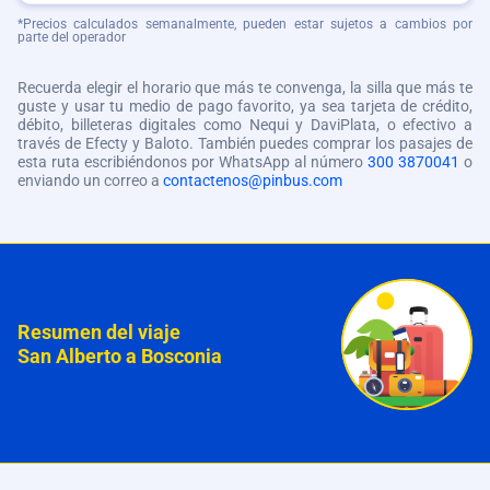
*Precios calculados semanalmente, pueden estar sujetos a cambios por
parte del operador
Recuerda elegir el horario que más te convenga, la silla que más te
guste y usar tu medio de pago favorito, ya sea tarjeta de crédito,
débito, billeteras digitales como Nequi y DaviPlata, o efectivo a
través de Efecty y Baloto. También puedes comprar los pasajes de
esta ruta escribiéndonos por WhatsApp al número
300 3870041
o
enviando un correo a
contactenos@pinbus.com
Resumen del viaje
San Alberto a Bosconia