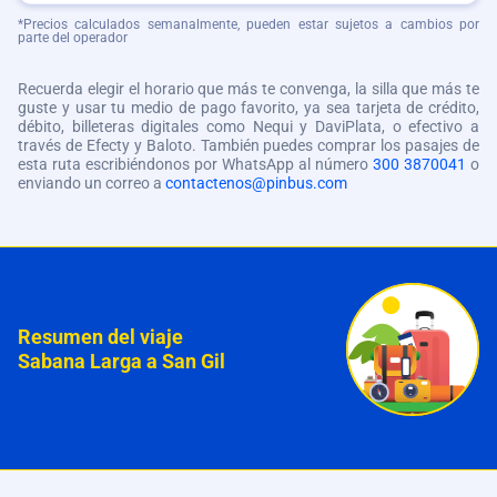
*Precios calculados semanalmente, pueden estar sujetos a cambios por
parte del operador
Recuerda elegir el horario que más te convenga, la silla que más te
guste y usar tu medio de pago favorito, ya sea tarjeta de crédito,
débito, billeteras digitales como Nequi y DaviPlata, o efectivo a
través de Efecty y Baloto. También puedes comprar los pasajes de
esta ruta escribiéndonos por WhatsApp al número
300 3870041
o
enviando un correo a
contactenos@pinbus.com
Resumen del viaje
Sabana Larga a San Gil