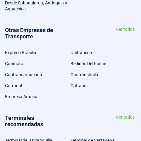
Desde Sabanalarga, Antioquia a
Aguachica
Otras Empresas de
Ver todos
Transporte
Expreso Brasilia
Unitransco
Coomotor
Berlinas Del Fonce
Cootransaraucana
Cootranshuila
Cotranal
Cotrans
Empresa Arauca
Terminales
Ver todos
recomendadas
Terminal de Barranquilla
Terminal de Cartagena