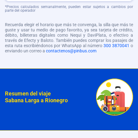
*Precios calculados semanalmente, pueden estar sujetos a cambios por
parte del operador
Recuerda elegir el horario que más te convenga, la silla que más te
guste y usar tu medio de pago favorito, ya sea tarjeta de crédito,
débito, billeteras digitales como Nequi y DaviPlata, o efectivo a
través de Efecty y Baloto. También puedes comprar los pasajes de
esta ruta escribiéndonos por WhatsApp al número
300 3870041
o
enviando un correo a
contactenos@pinbus.com
Resumen del viaje
Sabana Larga a Rionegro