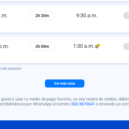
a.m.
9:30 a.m.
2h 20m
1:30 a.m.
p.m.
2h 00m
e del operador
Ver más rutas
guste y usar tu medio de pago favorito, ya sea tarjeta de crédito, débito
 escribiéndonos por WhatsApp al número
300 3870041
o enviando un cor