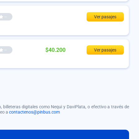
--
Ver pasajes
$40.200
--
Ver pasajes
, billeteras digitales como Nequi y DaviPlata, o efectivo a través de
reo a
contactenos@pinbus.com