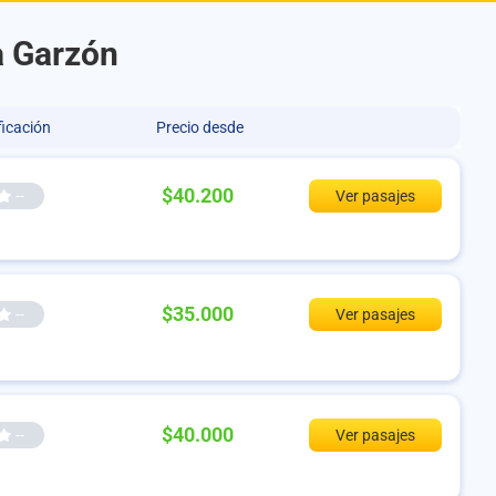
a Garzón
ficación
Precio desde
$40.200
--
Ver pasajes
$35.000
--
Ver pasajes
$40.000
--
Ver pasajes