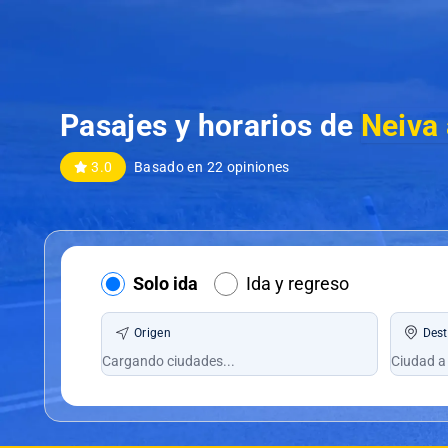
Pasajes y horarios de
Neiva 
3.0
Basado en 22 opiniones
Solo ida
Ida y regreso
Origen
Dest