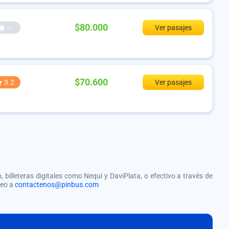
$80.000
--
Ver pasajes
$70.600
3.2
Ver pasajes
, billeteras digitales como Nequi y DaviPlata, o efectivo a través de
reo a
contactenos@pinbus.com