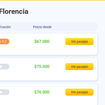
Florencia
ficación
Precio desde
$67.000
3.2
Ver pasajes
$75.000
--
Ver pasajes
$70.000
--
Ver pasajes