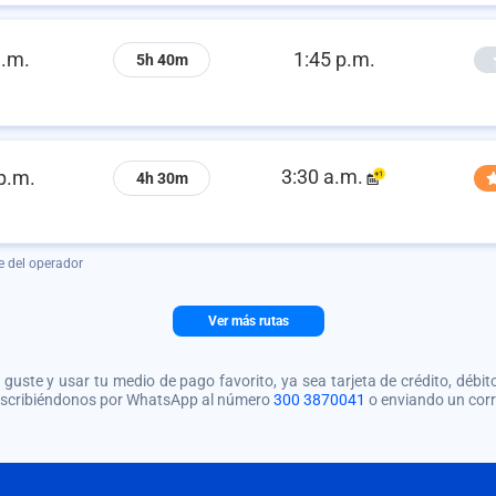
a.m.
1:45 p.m.
5h 40m
3:30 a.m.
p.m.
4h 30m
e del operador
Ver más rutas
guste y usar tu medio de pago favorito, ya sea tarjeta de crédito, débito
 escribiéndonos por WhatsApp al número
300 3870041
o enviando un cor