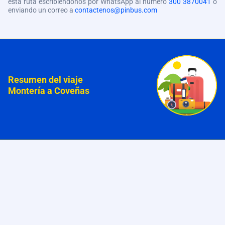
esta ruta escribiéndonos por WhatsApp al número
300 3870041
o
enviando un correo a
contactenos@pinbus.com
Resumen del viaje
Montería a Coveñas