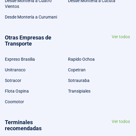
Desde Montería a Cuatro
Desde Montería a Cúcuta
Vientos
Desde Montería a Curumani
Otras Empresas de
Ver todos
Transporte
Expreso Brasilia
Rapido Ochoa
Unitransco
Copetran
Sotracor
Sotrauraba
Flota Ospina
Transipiales
Coomotor
Terminales
Ver todos
recomendadas