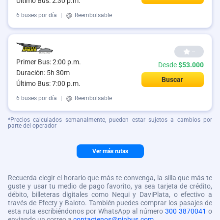
Último Bus: 2:30 p.m.
6 buses por día
|
Reembolsable
--
Primer Bus: 2:00 p.m.
Desde
$53.000
Duración: 5h 30m
Buscar
Último Bus: 7:00 p.m.
6 buses por día
|
Reembolsable
*Precios calculados semanalmente, pueden estar sujetos a cambios por
parte del operador
Ver más rutas
Recuerda elegir el horario que más te convenga, la silla que más te
guste y usar tu medio de pago favorito, ya sea tarjeta de crédito,
débito, billeteras digitales como Nequi y DaviPlata, o efectivo a
través de Efecty y Baloto. También puedes comprar los pasajes de
esta ruta escribiéndonos por WhatsApp al número
300 3870041
o
enviando un correo a
contactenos@pinbus.com