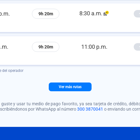
8:30 a.m.
p.m.
9h 20m
p.m.
11:00 p.m.
9h 20m
e del operador
Ver más rutas
guste y usar tu medio de pago favorito, ya sea tarjeta de crédito, débito
 escribiéndonos por WhatsApp al número
300 3870041
o enviando un cor