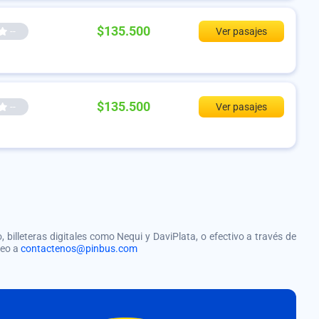
$135.500
--
Ver pasajes
$135.500
--
Ver pasajes
, billeteras digitales como Nequi y DaviPlata, o efectivo a través de
reo a
contactenos@pinbus.com