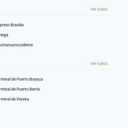
Ver todos
preso Brasilia
mega
otransuroccidente
Ver todos
rminal de Puerto Boyaca
rminal de Puerto Berrio
rminal de Pereira