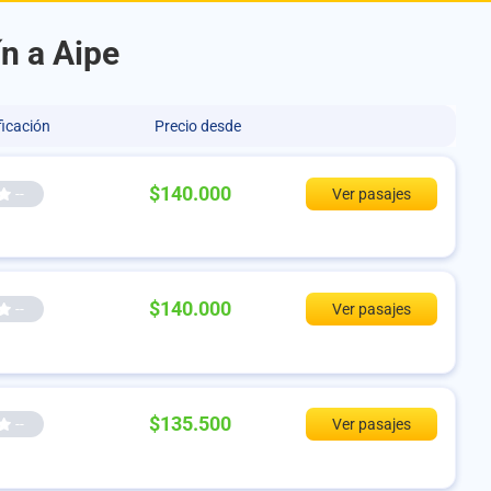
ín a Aipe
ficación
Precio desde
$140.000
--
Ver pasajes
$140.000
--
Ver pasajes
$135.500
--
Ver pasajes