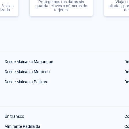
Protegemos tus datos sin
Viaja c
6 sillas
guardar claves o números de
aliadas, po
lizada.
tarjetas.
de
Desde Maicao a Magangue
De
Desde Maicao a Montería
De
Desde Maicao a Pailitas
De
Unitransco
Co
Almirante Padilla Sa
Co