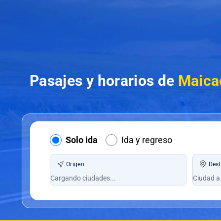
Pasajes y horarios de
Maica
Solo ida
Ida y regreso
Origen
Dest