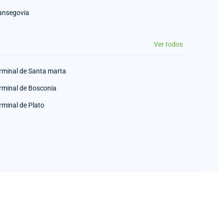
ansegovia
Ver todos
rminal de Santa marta
rminal de Bosconia
rminal de Plato