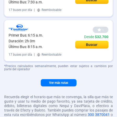
Último Bus: 7:30 a.m.
17 buses por día
|
Reembolsable
--
Primer Bus: 6:15 a.m.
Desde
$32.700
Duración: 2h 0m
Buscar
Último Bus: 8:15 a.m.
17 buses por día
|
Reembolsable
*Precios calculados semanalmente, pueden estar sujetos a cambios por
parte del operador
Ver más rutas
Recuerda elegir el horario que más te convenga, la silla que más te
guste y usar tu medio de pago favorito, ya sea tarjeta de crédito,
débito, billeteras digitales como Nequi y DaviPlata, o efectivo a
través de Efecty y Baloto. También puedes comprar los pasajes de
esta ruta escribiéndonos por WhatsApp al número
300 3870041
o