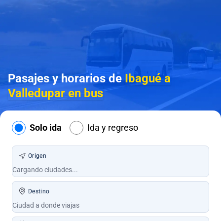
Pasajes y horarios de
Ibagué a
Valledupar en bus
Solo ida
Ida y regreso
Origen
Destino