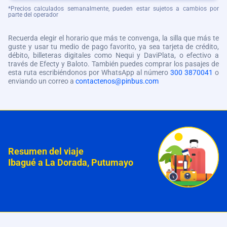
*Precios calculados semanalmente, pueden estar sujetos a cambios por
parte del operador
Recuerda elegir el horario que más te convenga, la silla que más te
guste y usar tu medio de pago favorito, ya sea tarjeta de crédito,
débito, billeteras digitales como Nequi y DaviPlata, o efectivo a
través de Efecty y Baloto. También puedes comprar los pasajes de
esta ruta escribiéndonos por WhatsApp al número
300 3870041
o
enviando un correo a
contactenos@pinbus.com
Resumen del viaje
Ibagué a La Dorada, Putumayo