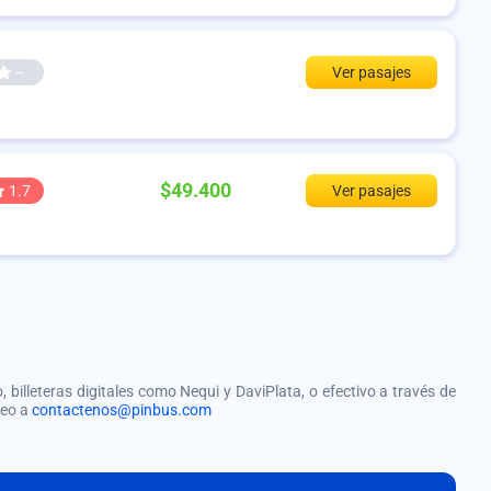
--
Ver pasajes
$49.400
1.7
Ver pasajes
, billeteras digitales como Nequi y DaviPlata, o efectivo a través de
reo a
contactenos@pinbus.com