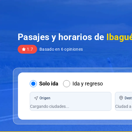
Pasajes y horarios de
Ibagu
1.7
Basado en 6 opiniones
Solo ida
Ida y regreso
Origen
Dest