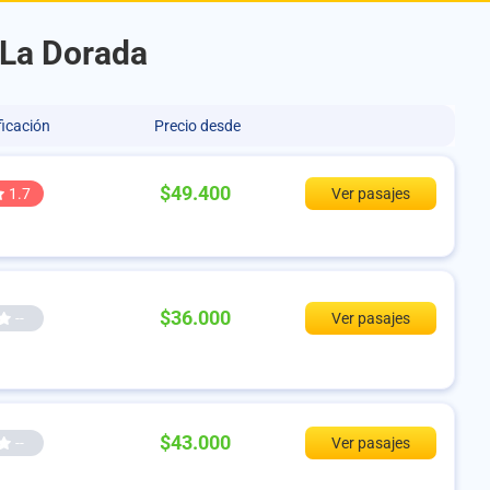
 La Dorada
ficación
Precio desde
$49.400
1.7
Ver pasajes
$36.000
--
Ver pasajes
$43.000
--
Ver pasajes