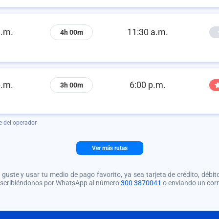
a.m.
11:30 a.m.
4h 00m
p.m.
6:00 p.m.
3h 00m
e del operador
Ver más rutas
guste y usar tu medio de pago favorito, ya sea tarjeta de crédito, débito
 escribiéndonos por WhatsApp al número
300 3870041
o enviando un cor