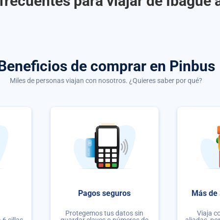
frecuentes para viajar de Ibagué 
Beneficios de comprar
en Pinbus
Miles de personas viajan con nosotros. ¿Quieres saber por qué?
Pagos seguros
Más de 
Protegemos tus datos sin
Viaja c
6 sillas
guardar claves o números de
aliadas, po