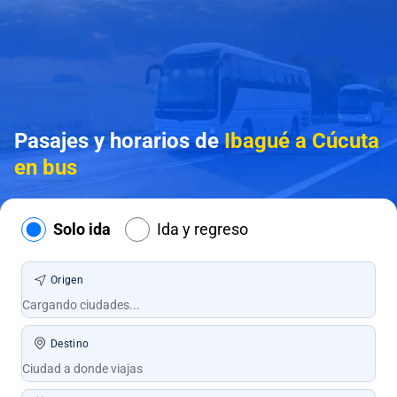
Pasajes y horarios de
Ibagué a Cúcuta
en bus
Solo ida
Ida y regreso
Origen
Destino