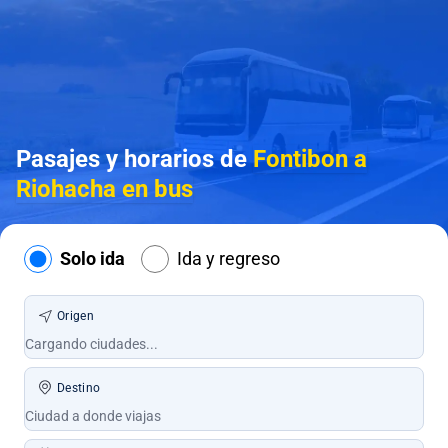
Pasajes y horarios de
Fontibon a
Riohacha en bus
Solo ida
Ida y regreso
Origen
Destino