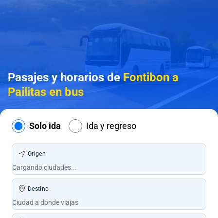
Pasajes y horarios de
Fontibon a
Pailitas en bus
Solo ida
Ida y regreso
Origen
Destino