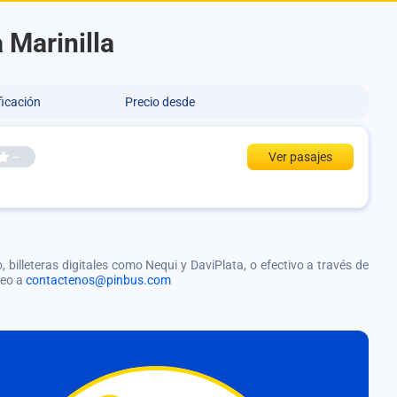
 Marinilla
ficación
Precio desde
--
Ver pasajes
, billeteras digitales como Nequi y DaviPlata, o efectivo a través de
reo a
contactenos@pinbus.com