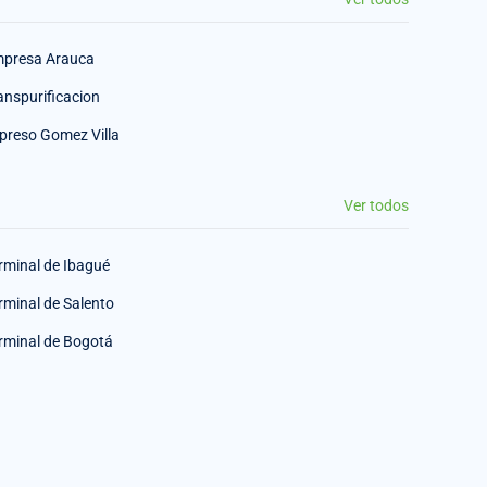
presa Arauca
anspurificacion
preso Gomez Villa
Ver todos
rminal de Ibagué
rminal de Salento
rminal de Bogotá