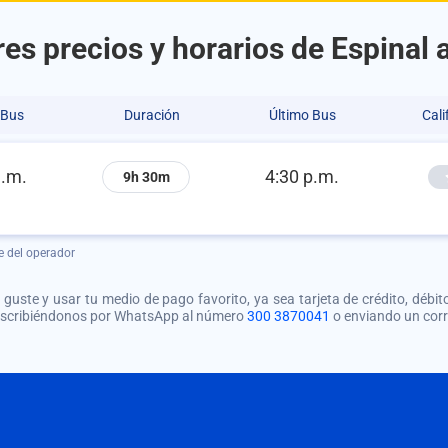
es precios y horarios de Espinal a
 Bus
Duración
Último Bus
Cali
a.m.
4:30 p.m.
9h 30m
e del operador
guste y usar tu medio de pago favorito, ya sea tarjeta de crédito, débito
 escribiéndonos por WhatsApp al número
300 3870041
o enviando un cor