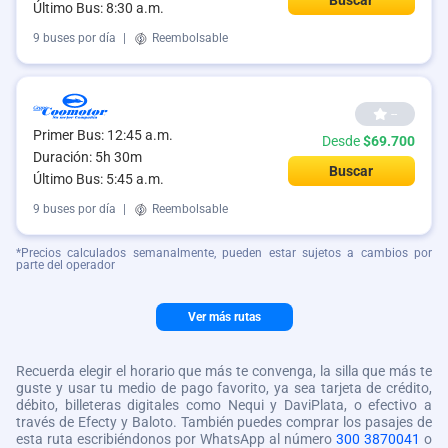
Último Bus: 8:30 a.m.
9 buses por día
|
Reembolsable
--
Primer Bus: 12:45 a.m.
Desde
$69.700
Duración: 5h 30m
Buscar
Último Bus: 5:45 a.m.
9 buses por día
|
Reembolsable
*Precios calculados semanalmente, pueden estar sujetos a cambios por
parte del operador
Ver más rutas
Recuerda elegir el horario que más te convenga, la silla que más te
guste y usar tu medio de pago favorito, ya sea tarjeta de crédito,
débito, billeteras digitales como Nequi y DaviPlata, o efectivo a
través de Efecty y Baloto. También puedes comprar los pasajes de
esta ruta escribiéndonos por WhatsApp al número
300 3870041
o