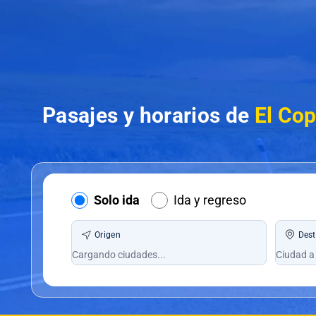
Pasajes y horarios de
El Co
Solo ida
Ida y regreso
Origen
Dest