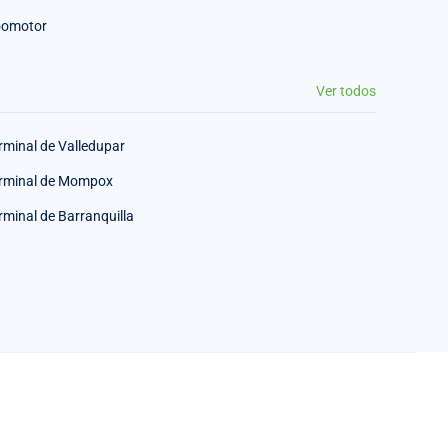
omotor
Ver todos
rminal de Valledupar
rminal de Mompox
rminal de Barranquilla