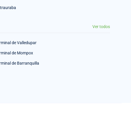
trauraba
Ver todos
rminal de Valledupar
rminal de Mompox
rminal de Barranquilla