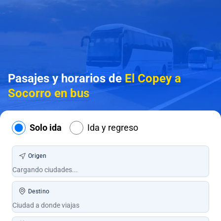
Pasajes y horarios de
El Copey a
Socorro en bus
Solo ida
Ida y regreso
Origen
Destino