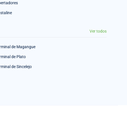
bertadores
staline
Ver todos
rminal de Magangue
rminal de Plato
rminal de Sincelejo