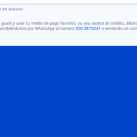
e del operador
guste y usar tu medio de pago favorito, ya sea tarjeta de crédito, débito
 escribiéndonos por WhatsApp al número
300 3870041
o enviando un cor