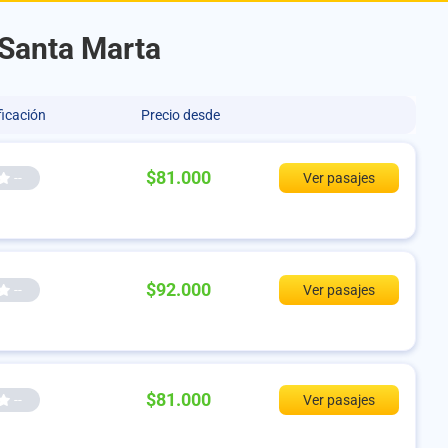
 Santa Marta
ficación
Precio desde
$81.000
--
Ver pasajes
$92.000
--
Ver pasajes
$81.000
--
Ver pasajes