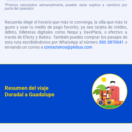
*Precios calculados semanalmente, pueden estar sujetos a cambios por
parte del operador
Recuerda elegir el horario que más te convenga, la silla que más te
guste y usar tu medio de pago favorito, ya sea tarjeta de crédito,
débito, billeteras digitales como Nequi y DaviPlata, o efectivo a
través de Efecty y Baloto. También puedes comprar los pasajes de
esta ruta escribiéndonos por WhatsApp al número
300 3870041
o
enviando un correo a
contactenos@pinbus.com
Resumen del viaje
Doradal a Guadalupe