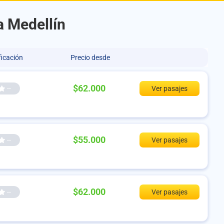
a Medellín
ficación
Precio desde
$62.000
--
Ver pasajes
$55.000
--
Ver pasajes
$62.000
--
Ver pasajes