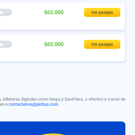
$62.000
--
Ver pasajes
$62.000
--
Ver pasajes
, billeteras digitales como Nequi y DaviPlata, o efectivo a través de
reo a
contactenos@pinbus.com