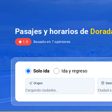
Pasajes y horarios de
Dorada
1.9
Basado en 7 opiniones
Solo ida
Ida y regreso
Origen
Dest