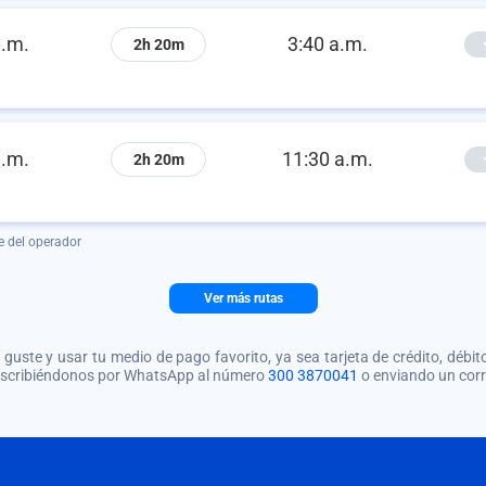
a.m.
3:40 a.m.
2h 20m
a.m.
11:30 a.m.
2h 20m
e del operador
Ver más rutas
guste y usar tu medio de pago favorito, ya sea tarjeta de crédito, débito
 escribiéndonos por WhatsApp al número
300 3870041
o enviando un cor