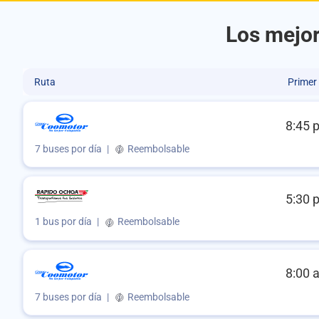
Los mejor
Ruta
Primer
8:45 
7 buses por día
|
Reembolsable
5:30 
1 bus por día
|
Reembolsable
8:00 
7 buses por día
|
Reembolsable